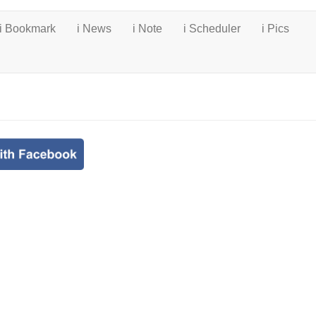
i Bookmark
i News
i Note
i Scheduler
i Pics