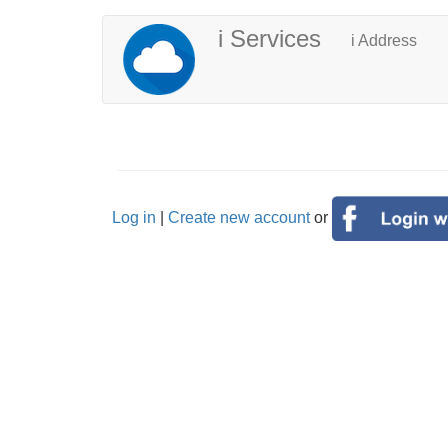
Skip
ユ
メ
i Services
i Address
to
ー
イ
main
content
ザ
ン
ー
ナ
ア
ビ
カ
ゲ
Log in
|
Create new account
or
ウ
ー
ン
シ
ト
ョ
メ
ン
ニ
ュ
ー